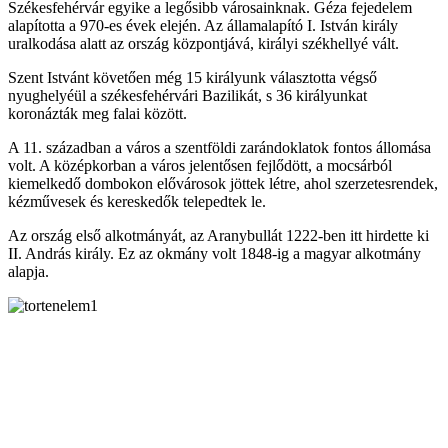
Székesfehérvár egyike a legősibb városainknak. Géza fejedelem
alapította a 970-es évek elején. Az államalapító I. István király
uralkodása alatt az ország központjává, királyi székhellyé vált.
Szent Istvánt követően még 15 királyunk választotta végső
nyughelyéül a székesfehérvári Bazilikát, s 36 királyunkat
koronázták meg falai között.
A 11. században a város a szentföldi zarándoklatok fontos állomása
volt. A középkorban a város jelentősen fejlődött, a mocsárból
kiemelkedő dombokon elővárosok jöttek létre, ahol szerzetesrendek,
kézművesek és kereskedők telepedtek le.
Az ország első alkotmányát, az Aranybullát 1222-ben itt hirdette ki
II. András király. Ez az okmány volt 1848-ig a magyar alkotmány
alapja.