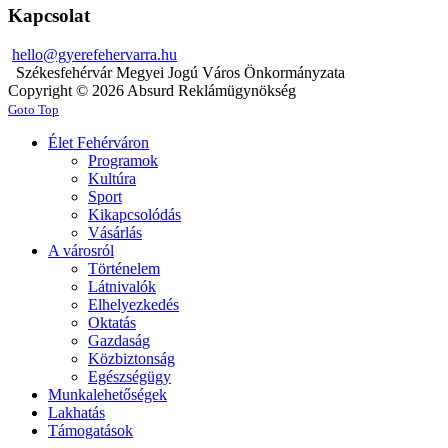
Kapcsolat
hello@gyerefehervarra.hu
Székesfehérvár Megyei Jogú Város Önkormányzata
Copyright © 2026 Absurd Reklámügynökség
Goto Top
Élet Fehérváron
Programok
Kultúra
Sport
Kikapcsolódás
Vásárlás
A városról
Történelem
Látnivalók
Elhelyezkedés
Oktatás
Gazdaság
Közbiztonság
Egészségügy
Munkalehetőségek
Lakhatás
Támogatások