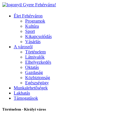
Gyere Fehérvárra!
Élet Fehérváron
Programok
Kultúra
Sport
Kikapcsolódás
Vásárlás
A városról
Történelem
Látnivalók
Elhelyezkedés
Oktatás
Gazdaság
Közbiztonság
Egészségügy
Munkalehetőségek
Lakhatás
Támogatások
Történelem - Királyi város