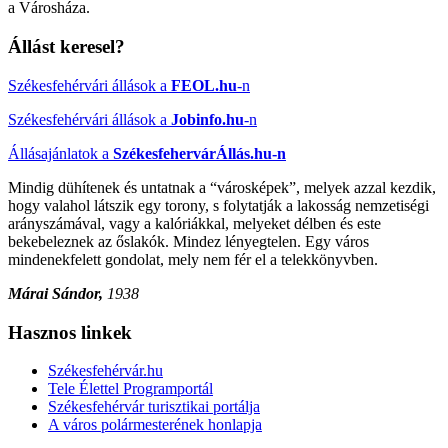
a Városháza.
Állást keresel?
Székesfehérvári állások a
FEOL.hu
-n
Székesfehérvári állások a
Jobinfo.hu
-n
Állásajánlatok a
SzékesfehervárÁllás.hu-n
Mindig dühítenek és untatnak a “városképek”, melyek azzal kezdik,
hogy valahol látszik egy torony, s folytatják a lakosság nemzetiségi
arányszámával, vagy a kalóriákkal, melyeket délben és este
bekebeleznek az őslakók. Mindez lényegtelen. Egy város
mindenekfelett gondolat, mely nem fér el a telekkönyvben.
Márai Sándor,
1938
Hasznos linkek
Székesfehérvár.hu
Tele Élettel Programportál
Székesfehérvár turisztikai portálja
A város polármesterének honlapja