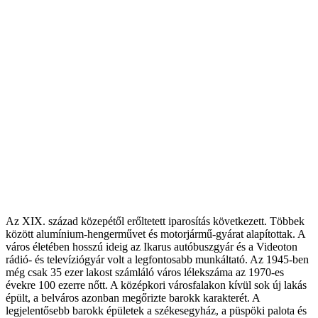
Az XIX. század közepétől erőltetett iparosítás következett. Többek
között alumínium-hengerművet és motorjármű-gyárat alapítottak. A
város életében hosszú ideig az Ikarus autóbuszgyár és a Videoton
rádió- és televíziógyár volt a legfontosabb munkáltató. Az 1945-ben
még csak 35 ezer lakost számláló város lélekszáma az 1970-es
évekre 100 ezerre nőtt. A középkori városfalakon kívül sok új lakás
épült, a belváros azonban megőrizte barokk karakterét. A
legjelentősebb barokk épületek a székesegyház, a püspöki palota és