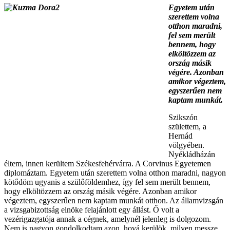
Egyetem után
szerettem volna
otthon maradni,
fel sem merült
bennem, hogy
elköltözzem az
ország másik
végére. Azonban
amikor végeztem,
egyszerűen nem
kaptam munkát.
Szikszón
születtem, a
Hernád
völgyében.
Nyékládházán
éltem, innen kerültem Székesfehérvárra. A Corvinus Egyetemen
diplomáztam. Egyetem után szerettem volna otthon maradni, nagyon
kötődöm ugyanis a szülőföldemhez, így fel sem merült bennem,
hogy elköltözzem az ország másik végére. Azonban amikor
végeztem, egyszerűen nem kaptam munkát otthon. Az államvizsgán
a vizsgabizottság elnöke felajánlott egy állást. Ő volt a
vezérigazgatója annak a cégnek, amelynél jelenleg is dolgozom.
Nem is nagyon gondolkodtam azon, hová kerülök, milyen messze