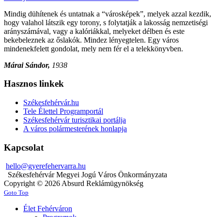
Mindig dühítenek és untatnak a “városképek”, melyek azzal kezdik,
hogy valahol látszik egy torony, s folytatják a lakosság nemzetiségi
arányszámával, vagy a kalóriákkal, melyeket délben és este
bekebeleznek az őslakók. Mindez lényegtelen. Egy város
mindenekfelett gondolat, mely nem fér el a telekkönyvben.
Márai Sándor,
1938
Hasznos linkek
Székesfehérvár.hu
Tele Élettel Programportál
Székesfehérvár turisztikai portálja
A város polármesterének honlapja
Kapcsolat
hello@gyerefehervarra.hu
Székesfehérvár Megyei Jogú Város Önkormányzata
Copyright © 2026 Absurd Reklámügynökség
Goto Top
Élet Fehérváron