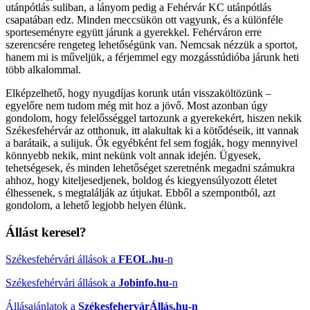
utánpótlás suliban, a lányom pedig a Fehérvár KC utánpótlás
csapatában edz. Minden meccsükön ott vagyunk, és a különféle
sporteseményre együtt járunk a gyerekkel. Fehérváron erre
szerencsére rengeteg lehetőségünk van. Nemcsak nézzük a sportot,
hanem mi is műveljük, a férjemmel egy mozgásstúdióba járunk heti
több alkalommal.
Elképzelhető, hogy nyugdíjas korunk után visszaköltözünk –
egyelőre nem tudom még mit hoz a jövő. Most azonban úgy
gondolom, hogy felelősséggel tartozunk a gyerekekért, hiszen nekik
Székesfehérvár az otthonuk, itt alakultak ki a kötődéseik, itt vannak
a barátaik, a sulijuk. Ők egyébként fel sem fogják, hogy mennyivel
könnyebb nekik, mint nekünk volt annak idején. Ügyesek,
tehetségesek, és minden lehetőséget szeretnénk megadni számukra
ahhoz, hogy kiteljesedjenek, boldog és kiegyensúlyozott életet
élhessenek, s megtalálják az útjukat. Ebből a szempontból, azt
gondolom, a lehető legjobb helyen élünk.
Állást keresel?
Székesfehérvári állások a
FEOL.hu
-n
Székesfehérvári állások a
Jobinfo.hu
-n
Állásajánlatok a
SzékesfehervárÁllás.hu-n