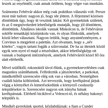
leszek az enyéimtől, csak annak örültem, hogy végre van munkám.
Számomra Fehérvár akkor még csak praktikus választás volt. Persze
most már tudom: nagyon jó, hogy ide jöttem. A férjemmel közösen
döntöttünk úgy, hogy itt veszünk lakást. Két gyermekünk született,
és az ő megnövekedett lehetőségeik mutatják, hogy jól döntöttem,
döntöttünk. Általános iskolák vannak Miskolcon is, de Fehérváron
sokféle tematikájú középiskola van, és olyan főiskolák, amelyek
közül lehet választani. Nagyon örülök, hogy anyaintézményem, a
Corvinus is megjelent a palettán. Azt olvastam, hogy a „név
kötelez”, vagyis tartani fogják a színvonalat. De ha az itteniek közül
egyik sem nyeri el majd a tetszésüket, akkor lehetőségképp ott
vannak a budapesti intézmények, amelyek Fehérvárról közel fél óra
alatt elérhetők.
Mivel szülőktől, rokonoktól távol élünk, a gyermeknevelésben csak
magunkra számíthatunk. Felfedeztük a játszótereket, a parkokat,
mindkettőből szerencsére elég sok van a városban. Nemrégiben
családi házba költöztünk. Azt tervezzük, hogy kerékpárral járjuk
végig a környéket és kimerészkedünk a környező csodaszép
településekre is. Szerencsére nagyon sok irányba futnak
kerékpárutak. Elérhető biciklivel a Velencei-tó, és néhány bakonyi
település is.
Mindkét gyerekünk sportol, kézilabdáznak: a fiam a Cunder