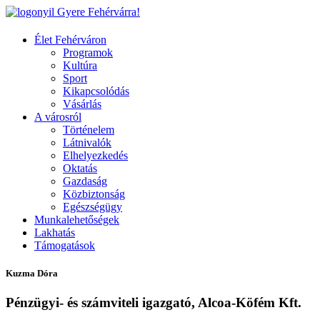
Gyere Fehérvárra!
Élet Fehérváron
Programok
Kultúra
Sport
Kikapcsolódás
Vásárlás
A városról
Történelem
Látnivalók
Elhelyezkedés
Oktatás
Gazdaság
Közbiztonság
Egészségügy
Munkalehetőségek
Lakhatás
Támogatások
Kuzma Dóra
Pénzügyi- és számviteli igazgató, Alcoa-Köfém Kft.